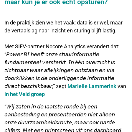
maar kun je er ook echt opsturen?
In de praktijk zien we het vaak: data is er wel, maar
de vertaalslag naar inzicht en sturing blijft lastig.
Met SIEV-partner Nocore Analytics verandert dat:
“𝘗𝘰𝘸𝘦𝘳 𝘉𝘐 𝘩𝘦𝘦𝘧𝘵 𝘰𝘯𝘻𝘦 𝘴𝘵𝘶𝘶𝘳𝘪𝘯𝘧𝘰𝘳𝘮𝘢𝘵𝘪𝘦
𝘧𝘶𝘯𝘥𝘢𝘮𝘦𝘯𝘵𝘦𝘦𝘭 𝘷𝘦𝘳𝘴𝘵𝘦𝘳𝘬𝘵. 𝘐𝘯 éé𝘯 𝘰𝘷𝘦𝘳𝘻𝘪𝘤𝘩𝘵 𝘪𝘴
𝘻𝘪𝘤𝘩𝘵𝘣𝘢𝘢𝘳 𝘸𝘢𝘢𝘳 𝘢𝘧𝘸𝘪𝘫𝘬𝘪𝘯𝘨𝘦𝘯 𝘰𝘯𝘵𝘴𝘵𝘢𝘢𝘯 𝘦𝘯 𝘷𝘪𝘢
𝘥𝘰𝘰𝘳𝘬𝘭𝘪𝘬𝘬𝘦𝘯 𝘪𝘴 𝘥𝘦 𝘰𝘯𝘥𝘦𝘳𝘭𝘪𝘨𝘨𝘦𝘯𝘥𝘦 𝘪𝘯𝘧𝘰𝘳𝘮𝘢𝘵𝘪𝘦
𝘥𝘪𝘳𝘦𝘤𝘵 𝘣𝘦𝘴𝘤𝘩𝘪𝘬𝘣𝘢𝘢𝘳,” zegt
Marielle Lammerink
van
in het Veld groep
“𝘞𝘪𝘫 𝘻𝘢𝘵𝘦𝘯 𝘪𝘯 𝘥𝘦 𝘭𝘢𝘢𝘵𝘴𝘵𝘦 𝘳𝘰𝘯𝘥𝘦 𝘣𝘪𝘫 𝘦𝘦𝘯
𝘢𝘢𝘯𝘣𝘦𝘴𝘵𝘦𝘥𝘪𝘯𝘨 𝘦𝘯 𝘱𝘳𝘦𝘴𝘦𝘯𝘵𝘦𝘦𝘳𝘥𝘦𝘯 𝘯𝘪𝘦𝘵 𝘢𝘭𝘭𝘦𝘦𝘯
𝘰𝘯𝘻𝘦 𝘥𝘶𝘶𝘳𝘻𝘢𝘢𝘮𝘩𝘦𝘪𝘥𝘴𝘳𝘰𝘶𝘵𝘦, 𝘮𝘢𝘢𝘳 𝘰𝘰𝘬 𝘩𝘢𝘳𝘥𝘦
𝘤𝘪𝘫𝘧𝘦𝘳𝘴. 𝘔𝘦𝘵 𝘦𝘦𝘯 𝘱𝘳𝘪𝘯𝘵𝘴𝘤𝘳𝘦𝘦𝘯 𝘶𝘪𝘵 𝘰𝘯𝘴 𝘥𝘢𝘴𝘩𝘣𝘰𝘢𝘳𝘥,