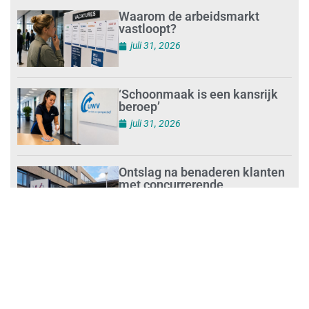
Waarom de arbeidsmarkt
vastloopt?
juli 31, 2026
‘Schoonmaak is een kansrijk
beroep’
juli 31, 2026
Ontslag na benaderen klanten
met concurrerende
schoonmaakdiensten
juli 31, 2026
Aantal nieuwe
schoonmaakbedrijven groeit,
terwijl minder ondernemingen
stoppen