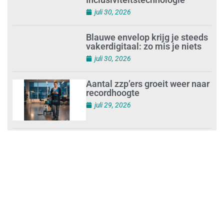
Mkb-subsidie
Inclusiviteitstechnologie
juli 30, 2026
Blauwe envelop krijg je steeds
vakerdigitaal: zo mis je niets
juli 30, 2026
Aantal zzp’ers groeit weer naar
recordhoogte
juli 29, 2026
Uitdagingen voor het MKB:
‘slim werken en sterk
ondernemen’
juli 29, 2026