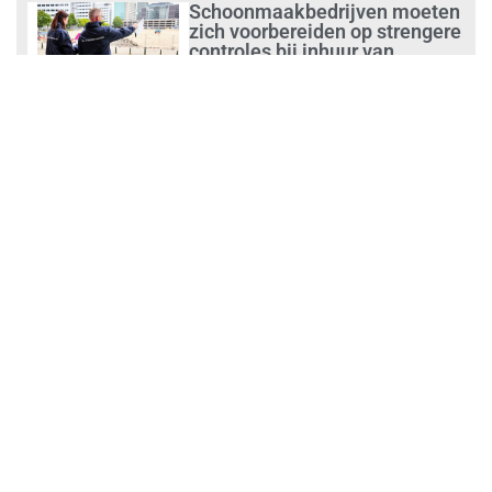
Schoonmaakbedrijven moeten
zich voorbereiden op strengere
controles bij inhuur van
personeel
augustus 1, 2026
Waarom de arbeidsmarkt
vastloopt?
juli 31, 2026
‘Schoonmaak is een kansrijk
beroep’
juli 31, 2026
Ontslag na benaderen klanten
met concurrerende
schoonmaakdiensten
juli 31, 2026