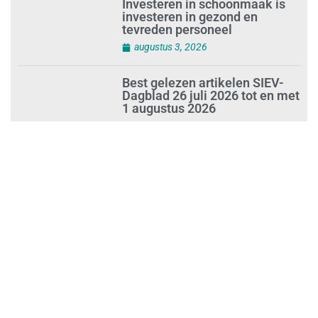
Investeren in schoonmaak is
investeren in gezond en
tevreden personeel
augustus 3, 2026
Best gelezen artikelen SIEV-
Dagblad 26 juli 2026 tot en met
1 augustus 2026
augustus 2, 2026
‘Nieuwe Zelfstandigenwet
moet veilige haven worden’
augustus 2, 2026
Trust and Law Incassoservices
nieuwe partner van SIEV
augustus 2, 2026