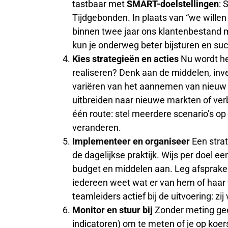
tastbaar met
SMART-doelstellingen
: 
Tijdgebonden. In plaats van “we willen 
binnen twee jaar ons klantenbestand 
kun je onderweg beter bijsturen en su
Kies strategieën en acties
Nu wordt he
realiseren? Denk aan de middelen, inve
variëren van het aannemen van nieuw p
uitbreiden naar nieuwe markten of verb
één route: stel meerdere scenario’s o
veranderen.
Implementeer en organiseer
Een stra
de dagelijkse praktijk. Wijs per doel e
budget en middelen aan. Leg afspraken 
iedereen weet wat er van hem of haar
teamleiders actief bij de uitvoering: z
Monitor en stuur bij
Zonder meting ge
indicatoren) om te meten of je op koers