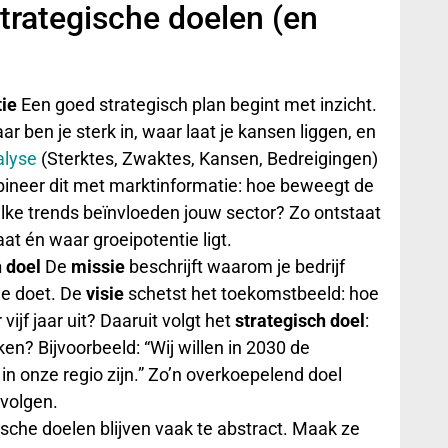
strategische doelen (en
tie
Een goed strategisch plan begint met inzicht.
aar ben je sterk in, waar laat je kansen liggen, en
lyse
(Sterktes, Zwaktes, Kansen, Bedreigingen)
mbineer dit met marktinformatie: hoe beweegt de
elke trends beïnvloeden jouw sector? Zo ontstaat
aat én waar groeipotentie ligt.
h doel
De
missie
beschrijft waarom je bedrijf
je doet. De
visie
schetst het toekomstbeeld: hoe
vijf jaar uit? Daaruit volgt het
strategisch doel
:
ken? Bijvoorbeeld: “Wij willen in 2030 de
in onze regio zijn.” Zo’n overkoepelend doel
 volgen.
ische doelen blijven vaak te abstract. Maak ze