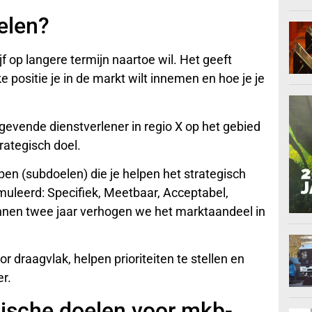
elen?
jf op langere termijn naartoe wil. Het geeft
ke positie je in de markt wilt innemen en hoe je je
angevende dienstverlener in regio X op het gebied
rategisch doel.
en (subdoelen) die je helpen het strategisch
muleerd: Specifiek, Meetbaar, Acceptabel,
Binnen twee jaar verhogen we het marktaandeel in
 draagvlak, helpen prioriteiten te stellen en
r.
gische doelen voor mkb-