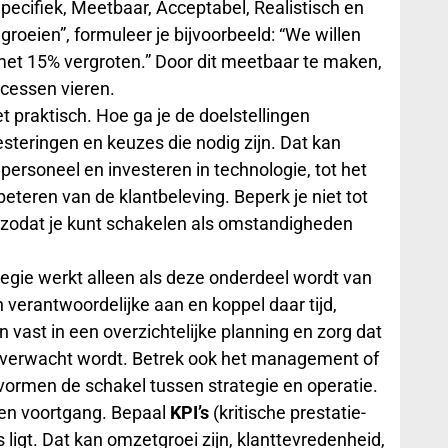
Specifiek, Meetbaar, Acceptabel, Realistisch en
groeien”, formuleer je bijvoorbeeld: “We willen
met 15% vergroten.” Door dit meetbaar te maken,
ccessen vieren.
t praktisch. Hoe ga je de doelstellingen
steringen en keuzes die nodig zijn. Dat kan
ersoneel en investeren in technologie, tot het
eteren van de klantbeleving. Beperk je niet tot
p zodat je kunt schakelen als omstandigheden
tegie werkt alleen als deze onderdeel wordt van
en verantwoordelijke aan en koppel daar tijd,
vast in een overzichtelijke planning en zorg dat
 verwacht wordt. Betrek ook het management of
ij vormen de schakel tussen strategie en operatie.
en voortgang. Bepaal
KPI’s
(kritische prestatie-
 ligt. Dat kan omzetgroei zijn, klanttevredenheid,