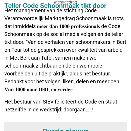
Marktgedrag
Teller Code Schoonmaak tikt door
Het management van de stichting Code
Verantwoordelijk Marktgedrag Schoonmaak is trots
dat inmiddels 𝐦𝐞𝐞𝐫 𝐝𝐚𝐧 𝟏𝟎𝟎𝟎 𝐩𝐫𝐨𝐟𝐞𝐬𝐬𝐢𝐨𝐧𝐚𝐥𝐬 de Code
Schoonmaak op de social media volgen en de teller
tikt door. “Van de verhalen van schoonmakers in Bert
on Tour tot de gesprekken over kwaliteit van arbeid
in Met Bert aan Tafel; samen maken we
schoonmaak zichtbaar en delen we mooie
voorbeelden uit de praktijk”, aldus het bestuur.
Bedankt voor het volgen, liken, delen en meedoen.
𝐕𝐚𝐧 𝟏𝟎𝟎𝟎 𝐧𝐚𝐚𝐫 𝟏𝟎𝟎𝟏, 𝐞𝐧 𝐯𝐞𝐫𝐝𝐞𝐫”.
Het bestuur van SIEV feliciteert de Code en staat
hetzelfde in de wedstrijd: doorgaan…..!