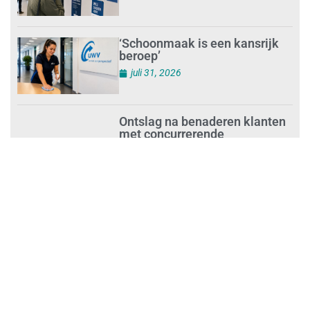
‘Schoonmaak is een kansrijk
beroep’
juli 31, 2026
Ontslag na benaderen klanten
met concurrerende
schoonmaakdiensten
juli 31, 2026
Aantal nieuwe
schoonmaakbedrijven groeit,
terwijl minder ondernemingen
stoppen
juli 30, 2026
Mkb-subsidie