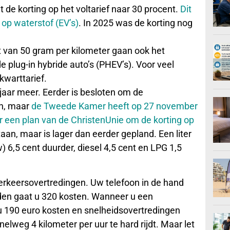
 de korting op het voltarief naar 30 procent.
Dit
s op waterstof (EV’s)
. In 2025 was de korting nog
van 50 gram per kilometer gaan ook het
t de plug-in hybride auto’s (PHEV’s). Voor veel
kwarttarief.
aar meer. Eerder is besloten om de
en, maar
de Tweede Kamer heeft op 27 november
 een plan van de ChristenUnie om de korting op
staan, maar is lager dan eerder gepland. Een liter
) 6,5 cent duurder, diesel 4,5 cent en LPG 1,5
erkeersovertredingen. Uw telefoon in de hand
jden gaat u 320 kosten. Wanneer u een
u 190 euro kosten en snelheidsovertredingen
lweg 4 kilometer per uur te hard rijdt. Maar let