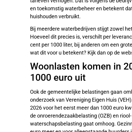
tarieven verhogen. Dat is volgens de bedrijv
en toekomstig waterbeheer en betekent dat
huishouden verbruikt.
Bij meerdere waterbedrijven stijgt zowel het
Hoeveel dit precies is, verschilt per levera
cent per 1000 liter, bij anderen om een gro
wat dit voor u betekent? Kijk dan op de web
Woonlasten komen in 2
1000 euro uit
Ook de gemeentelijke belastingen gaan omho
onderzoek van Vereniging Eigen Huis (VEH).
2026 voor het eerst meer dan 1000 euro kwi
de onroerendezaakbelasting (OZB) en riool- 
waterschapsbelasting gaat omhoog. Gezinn
euro meer en voor alleenstaande huurders is