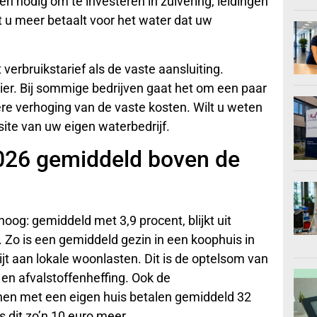
en nodig om te investeren in zuivering, leidingen
 u meer betaalt voor het water dat uw
 verbruikstarief als de vaste aansluiting.
ncier. Bij sommige bedrijven gaat het om een paar
tere verhoging van de vaste kosten. Wilt u weten
site van uw eigen waterbedrijf.
026 gemiddeld boven de
og: gemiddeld met 3,9 procent, blijkt uit
 Zo is een gemiddeld gezin in een koophuis in
jt aan lokale woonlasten. Dit is de optelsom van
en afvalstoffenheffing. Ook de
en met een eigen huis betalen gemiddeld 32
 dit zo’n 10 euro meer.