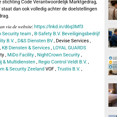
e stichting Code Verantwoordelijk Marktgedrag,
taat dan ook volledig achter de doelstellingen
drag.
𝑎𝑛 𝑣𝑖𝑎 𝑑𝑒 𝑤𝑒𝑏𝑠𝑖𝑡𝑒:
https://lnkd.in/d6q3Mf3
o Security team
,
B-Safety B.V. Beveiligingsbedrijf
ity B.V.
,
D&S Diensten BV
, Devise Services ,
,
KB Diensten & Services
,
LOYAL GUARDS
ty ,
MiDo Facility
,
NightCrown Security
,
j & Multidiensten
,
Regio Control Veldt B.V.
,
m & Security Zeeland
VOF ,
Trustis B.V.
,