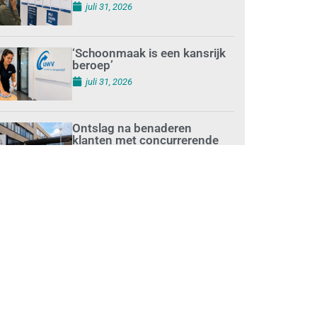
augustus 1, 2026
Waarom de arbeidsmarkt
vastloopt?
juli 31, 2026
‘Schoonmaak is een kansrijk
beroep’
juli 31, 2026
Ontslag na benaderen
klanten met concurrerende
schoonmaakdiensten
juli 31, 2026
Aantal nieuwe
schoonmaakbedrijven groeit,
terwijl minder
ondernemingen stoppen