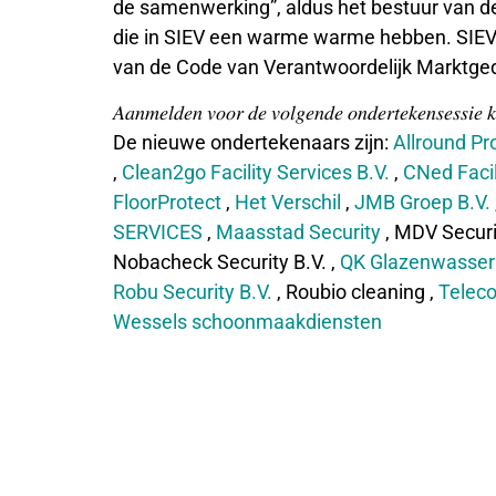
de samenwerking”, aldus het bestuur van d
die in SIEV een warme warme hebben. SIEV s
van de Code van Verantwoordelijk Marktge
𝐴𝑎𝑛𝑚𝑒𝑙𝑑𝑒𝑛 𝑣𝑜𝑜𝑟 𝑑𝑒 𝑣𝑜𝑙𝑔𝑒𝑛𝑑𝑒 𝑜𝑛𝑑𝑒𝑟𝑡𝑒𝑘𝑒𝑛𝑠𝑒𝑠𝑠𝑖𝑒 
De nieuwe ondertekenaars zijn:
Allround Pr
,
Clean2go Facility Services B.V.
,
CNed Facil
FloorProtect
,
Het Verschil
,
JMB Groep B.V.
SERVICES
,
Maasstad Security
, MDV Securi
Nobacheck Security B.V. ,
QK Glazenwasseri
Robu Security B.V.
, Roubio cleaning ,
Teleco
Wessels schoonmaakdiensten