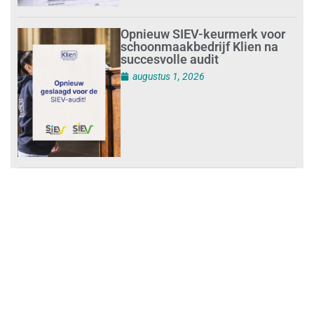
Opnieuw SIEV-keurmerk voor
schoonmaakbedrijf Klien na
succesvolle audit
augustus 1, 2026
Schoonmaakbedrijven moeten
zich voorbereiden op strengere
controles bij inhuur van
personeel
augustus 1, 2026
Waarom de arbeidsmarkt
vastloopt?
juli 31, 2026