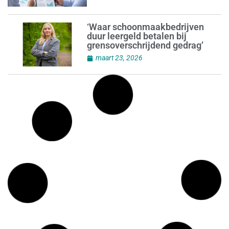
‘Waar schoonmaakbedrijven
duur leergeld betalen bij
grensoverschrijdend gedrag’
maart 23, 2026
Cleaning Service 2001 schakelt
snel
maart 23, 2026
‘Pensioenregeling? Dit is het
jaar om echt in actie te komen’
maart 22, 2026
MKB Nederland slaat alarm:
steeds meer onbetaalde
facturen
maart 22, 2026