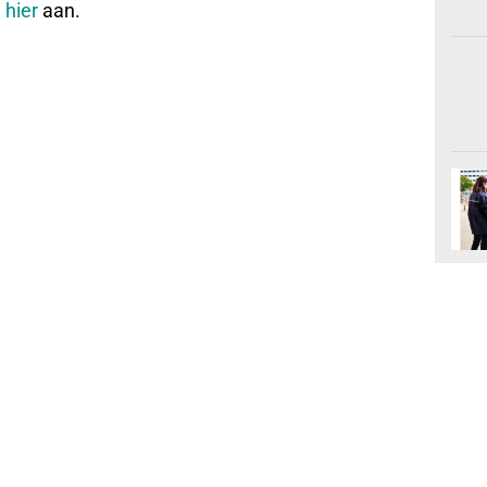
u
hier
aan.