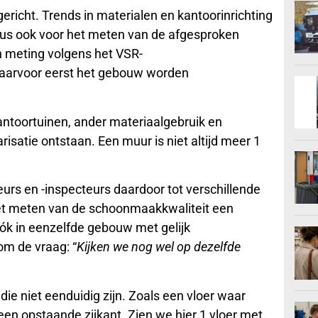
ericht. Trends in materialen en kantoorinrichting
s ook voor het meten van de afgesproken
 meting volgens het VSR-
aarvoor eerst het gebouw worden
ntoortuinen, ander materiaalgebruik en
arisatie ontstaan. Een muur is niet altijd meer 1
urs en -inspecteurs daardoor tot verschillende
et meten van de schoonmaakkwaliteit een
ók in eenzelfde gebouw met gelijk
m de vraag: “
Kijken we nog wel op dezelfde
die niet eenduidig zijn. Zoals een vloer waar
 een opstaande zijkant. Zien we hier 1 vloer met