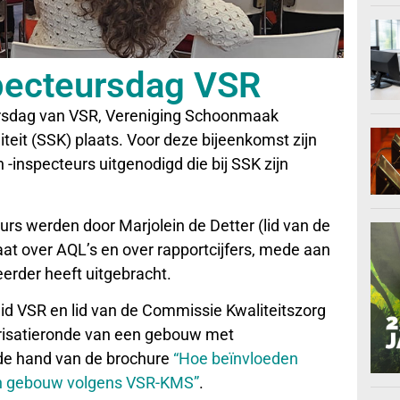
specteursdag VSR
ursdag van VSR, Vereniging Schoonmaak
eit (SSK) plaats. Voor deze bijeenkomst zijn
 -inspecteurs uitgenodigd die bij SSK zijn
rs werden door Marjolein de Detter (lid van de
at over AQL’s en over rapportcijfers, mede aan
erder heeft uitgebracht.
d VSR en lid van de Commissie Kwaliteitszorg
risatieronde van een gebouw met
de hand van de brochure
“Hoe beïnvloeden
 een gebouw volgens VSR-KMS”
.