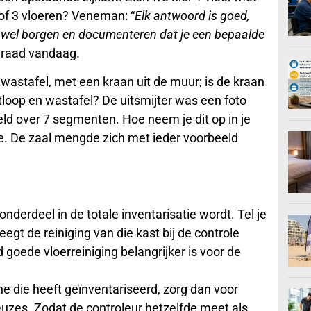
; of 3 vloeren? Veneman: “
Elk antwoord is goed,
t wel borgen en documenteren dat je een bepaalde
draad vandaag.
astafel, met een kraan uit de muur; is de kraan
itloop en wastafel? De uitsmijter was een foto
ld over 7 segmenten. Hoe neem je dit op in je
ie. De zaal mengde zich met ieder voorbeeld
derdeel in de totale inventarisatie wordt. Tel je
eegt de reiniging van die kast bij de controle
 goede vloerreiniging belangrijker is voor de
ne die heeft geïnventariseerd, zorg dan voor
uzes. Zodat de controleur hetzelfde meet als