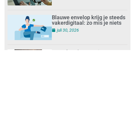
Blauwe envelop krijg je steeds
vakerdigitaal: zo mis je niets
juli 30, 2026
Aantal zzp’ers groeit weer naar
recordhoogte
juli 29, 2026
Uitdagingen voor het MKB:
‘slim werken en sterk
ondernemen’
juli 29, 2026