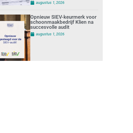
augustus 1, 2026
Opnieuw SIEV-keurmerk voor
schoonmaakbedrijf Klien na
succesvolle audit
augustus 1, 2026
Schoonmaakbedrijven
moeten zich voorbereiden op
strengere controles bij inhuur
van personeel
augustus 1, 2026
Waarom de arbeidsmarkt
vastloopt?
juli 31, 2026