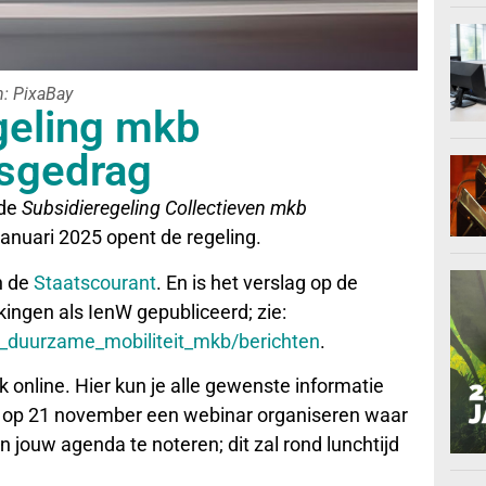
n: PixaBay
geling mkb
sgedrag
 de
Subsidieregeling Collectieven mkb
anuari 2025 opent de regeling.
n de
Staatscourant
. En is het verslag op de
ingen als IenW gepubliceerd; zie:
ie_duurzame_mobiliteit_mkb/berichten
.
 online. Hier kun je alle gewenste informatie
we op 21 november een webinar organiseren waar
 jouw agenda te noteren; dit zal rond lunchtijd