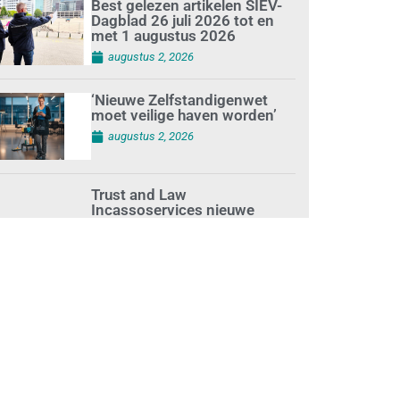
Best gelezen artikelen SIEV-
Dagblad 26 juli 2026 tot en
met 1 augustus 2026
augustus 2, 2026
‘Nieuwe Zelfstandigenwet
moet veilige haven worden’
augustus 2, 2026
Trust and Law
Incassoservices nieuwe
partner van SIEV
augustus 2, 2026
Loonafspraken in nieuwe
cao’s zijn ruim boven drie
procent
augustus 1, 2026
Opnieuw SIEV-keurmerk voor
schoonmaakbedrijf Klien na