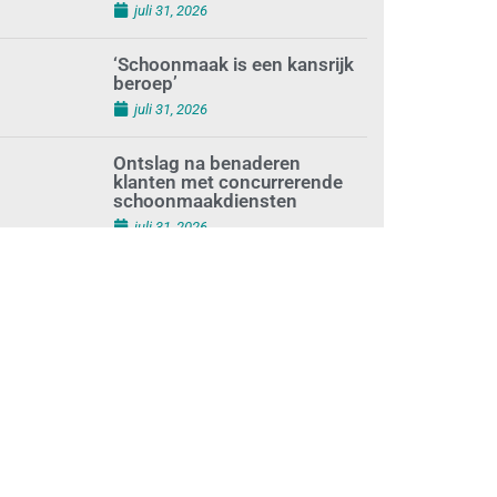
augustus 1, 2026
Waarom de arbeidsmarkt
vastloopt?
juli 31, 2026
‘Schoonmaak is een kansrijk
beroep’
juli 31, 2026
Ontslag na benaderen
klanten met concurrerende
schoonmaakdiensten
juli 31, 2026
Aantal nieuwe
schoonmaakbedrijven groeit,
terwijl minder
ondernemingen stoppen