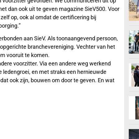
 voorzitter gevonden. We communiceren dit op
et dan ook uit te geven magazine SieV500. Voor
lf op, ook al omdat de certificering bij
borging.”
jd verbonden aan SieV. Als toonaangevend persoon,
e opgerichte branchevereniging. Vechter van het
 om vooruit te komen.
andere voorzitter. Via een andere weg werkend
ke ledengroei, en met straks een hernieuwde
at ook zijn, bouwen om door te geven. En wat