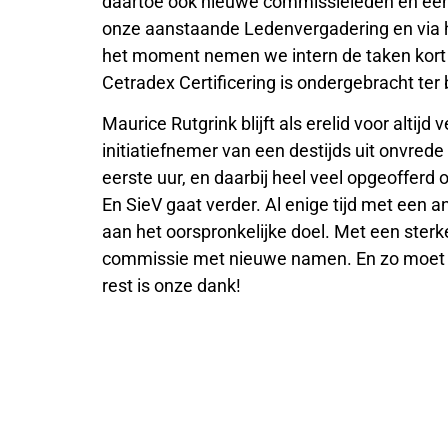
daartoe ook nieuwe commissieleden en een
onze aanstaande Ledenvergadering en via h
het moment nemen we intern de taken kort ze
Cetradex Certificering is ondergebracht ter 
Maurice Rutgrink blijft als erelid voor alti
initiatiefnemer van een destijds uit onvred
eerste uur, en daarbij heel veel opgeofferd
En SieV gaat verder. Al enige tijd met een 
aan het oorspronkelijke doel. Met een ster
commissie met nieuwe namen. En zo moet d
rest is onze dank!