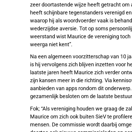
zeer doortastende wijze heeft getracht om
heeft schijnbare tegenstanders verenigd en d
waarop hij als woordvoerder vaak is behande
wederzijdse aversie. Tot op soms persoonli
weerstand wist Maurice de vereniging toch g
weerga niet kent”.
Na een algemeen voorzitterschap van 10 jaa
is hij vervolgens zich blijven inzetten voor
laatste jaren heeft Maurice zich verder ontw
zijn kansen meer in die richting. Via kenni
aanbieden van apps rondom dit onderwerp.
gezamenlijk besloten om de laatste bestuur
Fok; “Als vereniging houden we graag de zak
Maurice om zich ook buiten SieV te profiler
mensen. De commissie wordt daarbij omgev