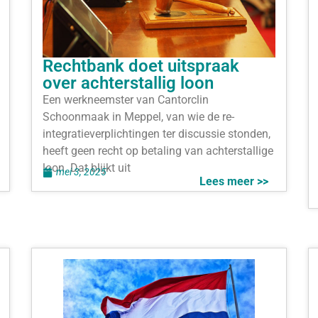
Rechtbank doet uitspraak
over achterstallig loon
Een werkneemster van Cantorclin
Schoonmaak in Meppel, van wie de re-
integratieverplichtingen ter discussie stonden,
heeft geen recht op betaling van achterstallige
loon. Dat blijkt uit
mei 3, 2025
Lees meer >>