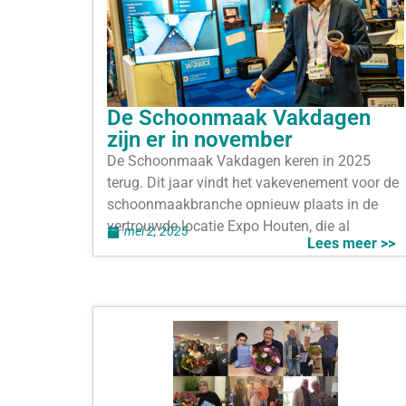
De Schoonmaak Vakdagen
zijn er in november
De Schoonmaak Vakdagen keren in 2025
terug. Dit jaar vindt het vakevenement voor de
schoonmaakbranche opnieuw plaats in de
vertrouwde locatie Expo Houten, die al
mei 2, 2025
Lees meer >>