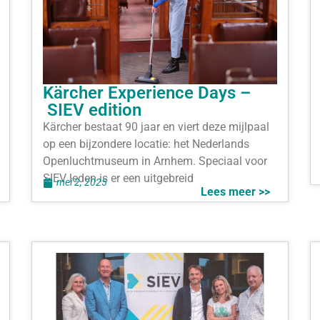
Kärcher Experience Days –
SIEV edition
Kärcher bestaat 90 jaar en viert deze mijlpaal
op een bijzondere locatie: het Nederlands
Openluchtmuseum in Arnhem. Speciaal voor
SIEV leden is er een uitgebreid
mei 2, 2025
Lees meer >>