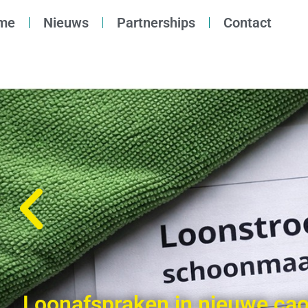
me
Nieuws
Partnerships
Contact
Loonafspraken in nieuwe cao’