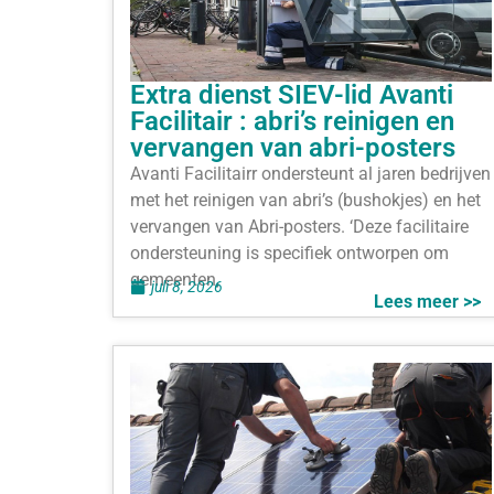
Extra dienst SIEV-lid Avanti
Facilitair : abri’s reinigen en
vervangen van abri-posters
Avanti Facilitairr ondersteunt al jaren bedrijven
met het reinigen van abri’s (bushokjes) en het
vervangen van Abri-posters. ‘Deze facilitaire
ondersteuning is specifiek ontworpen om
gemeenten,
juli 8, 2026
Lees meer >>