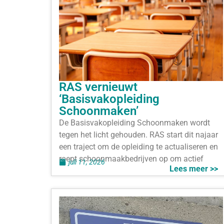
RAS vernieuwt
‘Basisvakopleiding
Schoonmaken’
De Basisvakopleiding Schoonmaken wordt
tegen het licht gehouden. RAS start dit najaar
een traject om de opleiding te actualiseren en
roept schoonmaakbedrijven op om actief
juli 11, 2026
Lees meer >>