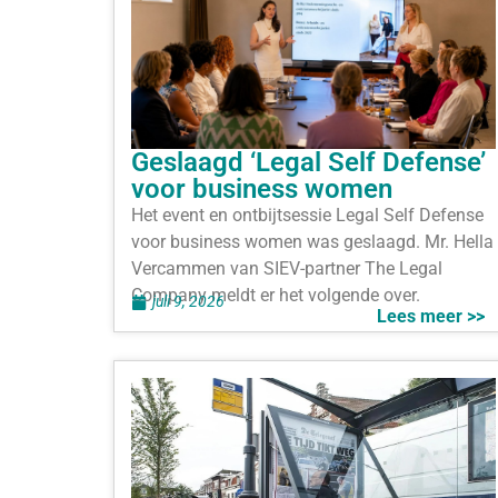
Geslaagd ‘Legal Self Defense’
voor business women
Het event en ontbijtsessie Legal Self Defense
voor business women was geslaagd. Mr. Hella
Vercammen van SIEV-partner The Legal
Company meldt er het volgende over.
juli 9, 2026
Lees meer >>