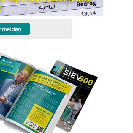
t
nmelden