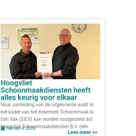
Hoogvliet
Schoonmaakdiensten heeft
alles keurig voor elkaar
Naar aanleiding van de uitgevoerde audit in
het kader van het Keurmerk Schoonmaak Is
Een Vak (SIEV) kan worden vastgesteld dat
Hoogvliet Schoonmaakdiensten B.V. (één
februari 4, 2026
Lees meer >>