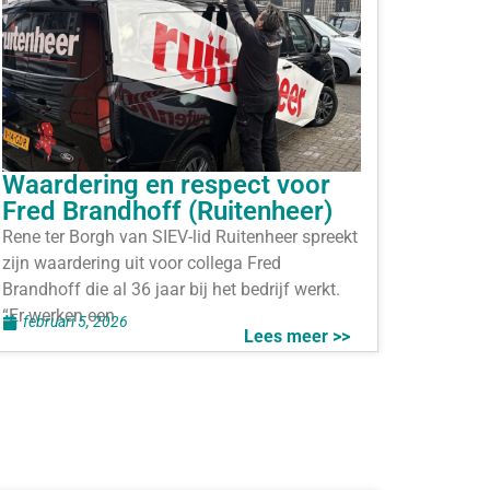
Waardering en respect voor
Fred Brandhoff (Ruitenheer)
Rene ter Borgh van SIEV-lid Ruitenheer spreekt
zijn waardering uit voor collega Fred
Brandhoff die al 36 jaar bij het bedrijf werkt.
“Er werken een
februari 5, 2026
Lees meer >>