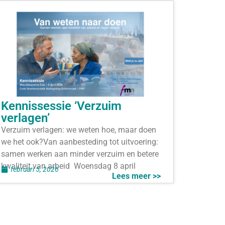
Kennissessie ‘Verzuim
verlagen’
Verzuim verlagen: we weten hoe, maar doen
we het ook?Van aanbesteding tot uitvoering:
samen werken aan minder verzuim en betere
kwaliteit van arbeid Woensdag 8 april
februari 5, 2026
Lees meer >>