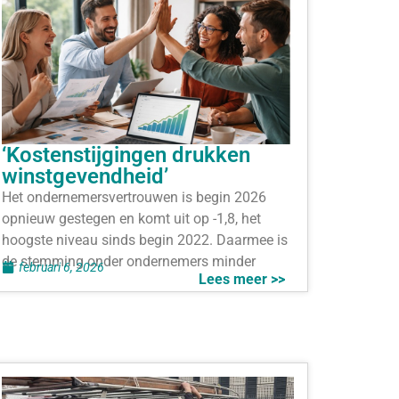
‘Kostenstijgingen drukken
winstgevendheid’
Het ondernemersvertrouwen is begin 2026
opnieuw gestegen en komt uit op -1,8, het
hoogste niveau sinds begin 2022. Daarmee is
de stemming onder ondernemers minder
februari 6, 2026
Lees meer >>