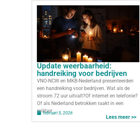
Update weerbaarheid:
handreiking voor bedrijven
VNO-NCW en MKB-Nederland presenteerden
een handreiking voor bedrijven. Wat als de
stroom 72 uur uitvalt?Of internet en telefonie?
Of als Nederland betrokken raakt in een
militair
februari 5, 2026
Lees meer >>