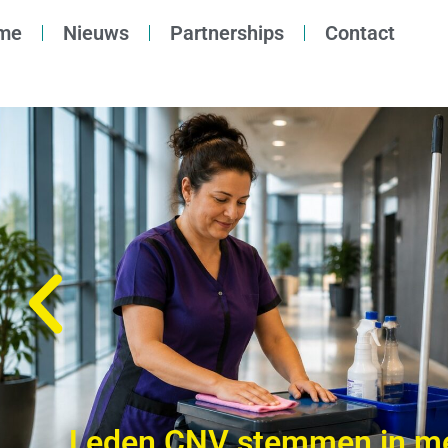
me
Nieuws
Partnerships
Contact
Leden CNV stemmen in m