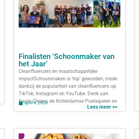
Finalisten ‘Schoonmaker van
het Jaar’
Cleanfluencers en maatschappelijke
impactSchoonmaken is ‘hip’ geworden, mede
dankzij de populariteit van cleanfluencers op
TikTok, Instagram en YouTube. Denk aan
Gavin Cleany, de Rotterdamse Poetsqueen en
april 4, 2025
Lees meer >>