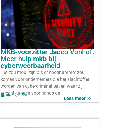
MKB-voorzitter Jacco Vonhof:
Meer hulp mkb bij
cyberweerbaarheid
Het zou mooi zijn als er noodnummer zou
komen voor ondernemers die het slachtoffer
worden van cybercriminaliteit en waar zij
terecht kunnen voor hands on
april 4, 2025
Lees meer >>