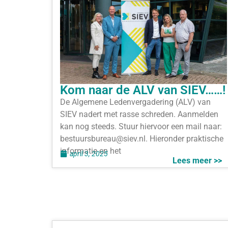
Kom naar de ALV van SIEV……!
De Algemene Ledenvergadering (ALV) van
SIEV nadert met rasse schreden. Aanmelden
kan nog steeds. Stuur hiervoor een mail naar:
bestuursbureau@siev.nl. Hieronder praktische
informatie en het
april 3, 2025
Lees meer >>