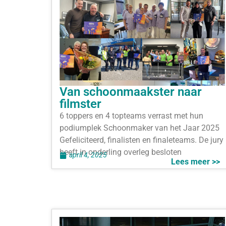
Van schoonmaakster naar
filmster
6 toppers en 4 topteams verrast met hun
podiumplek Schoonmaker van het Jaar 2025
Gefeliciteerd, finalisten en finaleteams. De jury
heeft in onderling overleg besloten
april 4, 2025
Lees meer >>