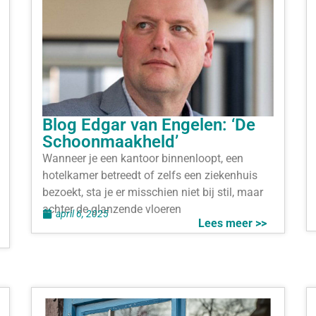
Blog Edgar van Engelen: ‘De
Schoonmaakheld’
Wanneer je een kantoor binnenloopt, een
hotelkamer betreedt of zelfs een ziekenhuis
bezoekt, sta je er misschien niet bij stil, maar
achter de glanzende vloeren
april 6, 2025
Lees meer >>