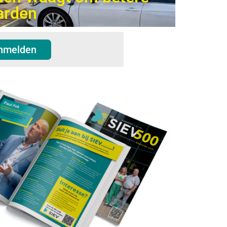
arden
nmelden