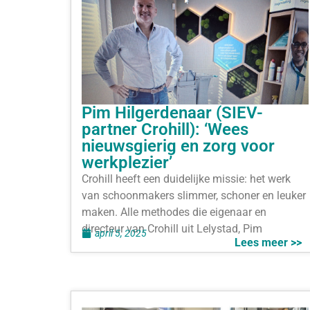
Pim Hilgerdenaar (SIEV-
partner Crohill): ‘Wees
nieuwsgierig en zorg voor
werkplezier’
Crohill heeft een duidelijke missie: het werk
van schoonmakers slimmer, schoner en leuker
maken. Alle methodes die eigenaar en
directeur van Crohill uit Lelystad, Pim
april 5, 2025
Lees meer >>