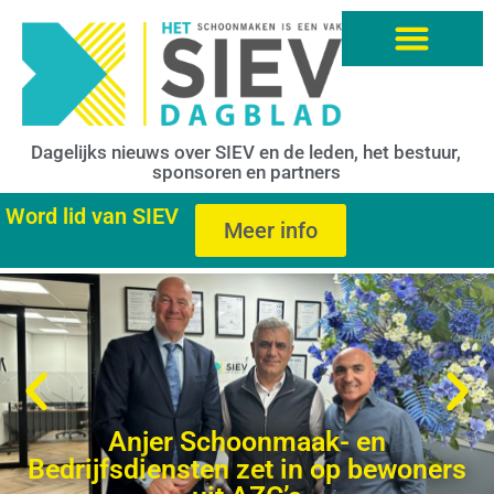
Dagelijks nieuws over SIEV en de leden, het bestuur,
sponsoren en partners
Word lid van SIEV
Meer info
Anjer Schoonmaak- en
Bedrijfsdiensten zet in op bewoners