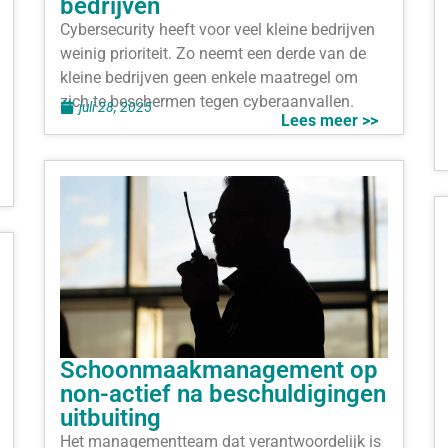
bedrijven
Cybersecurity heeft voor veel kleine bedrijven
weinig prioriteit. Zo neemt een derde van de
kleine bedrijven geen enkele maatregel om
zich te beschermen tegen cyberaanvallen.
juli 28, 2025
Lees meer >>
Schoonmaakmanagement op
non-actief na beschuldigingen
uitbuiting
Het managementteam dat verantwoordelijk is