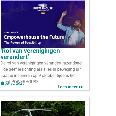
‘Rol van verenigingen
verandert’
De rol van verenigingen verandert razendsnel.
Hoe geef je richting als alles in beweging is?
Laat je inspireren op 9 oktober tijdens het
event POWERHOUSE
juli 30, 2025
Lees meer >>