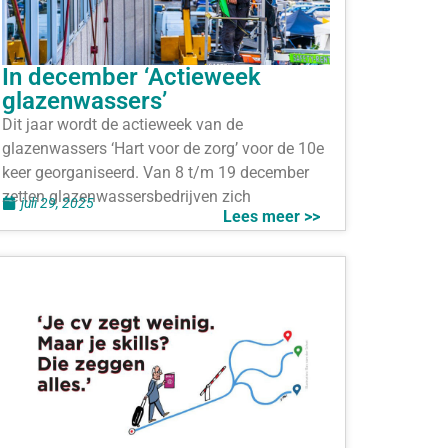
In december ‘Actieweek
glazenwassers’
Dit jaar wordt de actieweek van de
glazenwassers ‘Hart voor de zorg’ voor de 10e
keer georganiseerd. Van 8 t/m 19 december
zetten glazenwassersbedrijven zich
juli 29, 2025
Lees meer >>