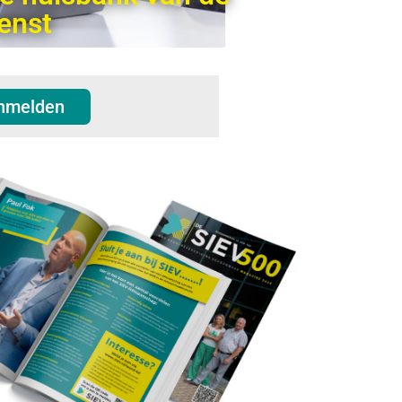
enst
nmelden