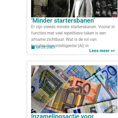
‘Minder startersbanen’
Er zijn steeds minder startersbanen. Vooral in
functies met veel repetitieve taken is een
afname zichtbaar. Wat is de rol van
kunstmatige intelligentie (AI) in
juli 28, 2025
Lees meer >>
Inzamelingsactie voor