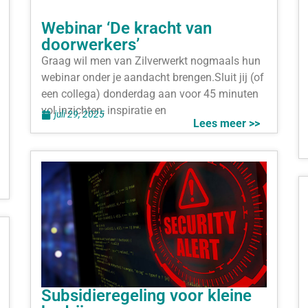
Webinar ‘De kracht van
doorwerkers’
Graag wil men van Zilverwerkt nogmaals hun
webinar onder je aandacht brengen.Sluit jij (of
een collega) donderdag aan voor 45 minuten
vol inzichten, inspiratie en
juli 29, 2025
Lees meer >>
Subsidieregeling voor kleine