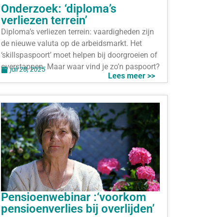
Onderzoek: ‘diploma’s
verliezen terrein’
Diploma’s verliezen terrein: vaardig­heden zijn
de nieuwe valuta op de arbeidsmarkt. Het
‘skillspaspoort’ moet helpen bij doorgroeien of
overstappen. Maar waar vind je zo’n paspoort?
juli 28, 2025
Lees meer >>
Pensioenwebinar :‘voorkom
pensioenverlies bij overlijden’