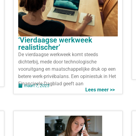
‘Vierdaagse werkweek
realistischer’
De vierdaagse werkweek komt steeds
dichterbij, mede door technologische
vooruitgang en maatschappelijke druk op een
betere werk-privébalans. Een opiniestuk in Het
Financieele Dagblad geeft aan
maart 7, 2025
Lees meer >>