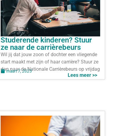
Studerende kinderen? Stuur
ze naar de carrièrebeurs
Wil jij dat jouw zoon of dochter een vliegende
start maakt met zijn of haar carrière? Stuur ze
dan naar de Nationale Carrièrebeurs op vrijdag
maart 7, 2025
Lees meer >>