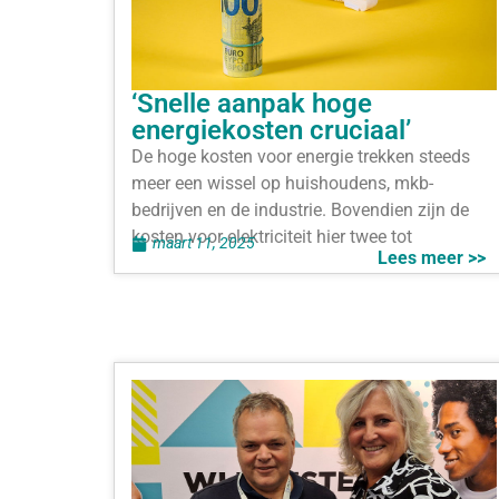
‘Snelle aanpak hoge
energiekosten cruciaal’
De hoge kosten voor energie trekken steeds
meer een wissel op huishoudens, mkb-
bedrijven en de industrie. Bovendien zijn de
kosten voor elektriciteit hier twee tot
maart 11, 2025
Lees meer >>