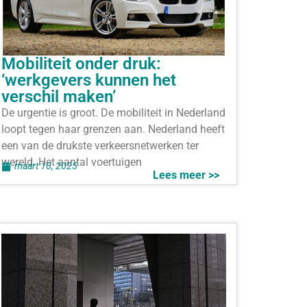
Mobiliteit onder druk:
‘werkgevers kunnen het
verschil maken’
De urgentie is groot. De mobiliteit in Nederland
loopt tegen haar grenzen aan. Nederland heeft
een van de drukste verkeersnetwerken ter
wereld. Het aantal voertuigen
maart 10, 2025
Lees meer >>