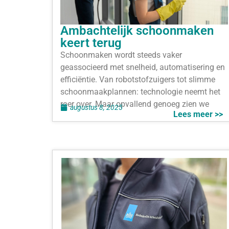
Ambachtelijk schoonmaken
keert terug
Schoonmaken wordt steeds vaker
geassocieerd met snelheid, automatisering en
efficiëntie. Van robotstofzuigers tot slimme
schoonmaakplannen: technologie neemt het
roer over. Maar opvallend genoeg zien we
augustus 8, 2025
Lees meer >>