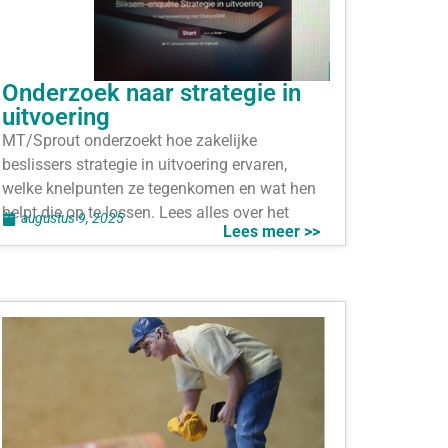
Onderzoek naar strategie in
uitvoering
MT/Sprout onderzoekt hoe zakelijke
beslissers strategie in uitvoering ervaren,
welke knelpunten ze tegenkomen en wat hen
helpt die op te lossen. Lees alles over het
augustus 9, 2025
Lees meer >>