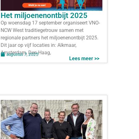
Het miljoenenontbijt 2025
Op woensdag 17 september organiseert VNO-
NCW West traditiegetrouw samen met
regionale partners het miljoenenontbijt 2025.
Dit jaar op vijf locaties in: Alkmaar,
Amsterdam, Den Haag,
augustus 7, 2025
Lees meer >>