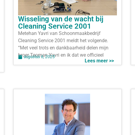
Wisseling van de wacht bij
Cleaning Service 2001
Metehan Yavri van Schoonmaakbedrijf
Cleaning Service 2001 meldt het volgende.
“Met veel trots en dankbaarheid delen mijn
broer Teoman Yavri en ik dat we officieel
augustus 6, 2025
Lees meer >>