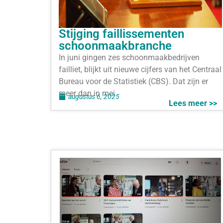
Stijging faillissementen
schoonmaakbranche
In juni gingen zes schoonmaakbedrijven
failliet, blijkt uit nieuwe cijfers van het Centraal
Bureau voor de Statistiek (CBS). Dat zijn er
meer dan in mei
augustus 6, 2025
Lees meer >>