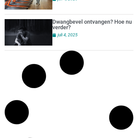
Dwangbevel ontvangen? Hoe nu
verder?
juli 4, 2025
FMN Academy gaat van start
juli 3, 2025
Welke sancties kan de
Arbeidsinspectie opleggen?
juli 3, 2025
‘Betrokkenheid is kracht van het
familiebedrijf’
juli 3, 2025