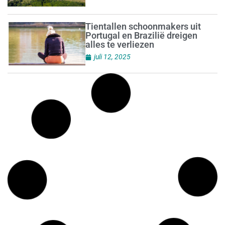
Tientallen schoonmakers uit
Portugal en Brazilië dreigen
alles te verliezen
juli 12, 2025
Hoe duurzaam wordt er
ingekocht?
juli 12, 2025
Vijf vragen en antwoorden over
nieuwe afspraken cao-
schoonmaak
juli 12, 2025
Markt voor
schoonmaakmiddelen in
beweging
juli 12, 2025