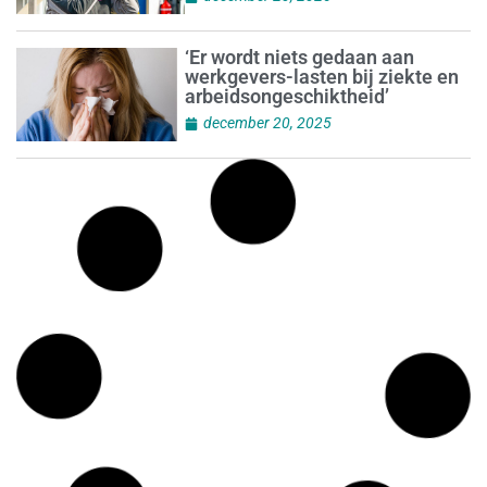
‘Er wordt niets gedaan aan
werkgevers-lasten bij ziekte en
arbeidsongeschiktheid’
december 20, 2025
Nieuwe afspraken moeten
toegang tot zakelijke
betaalrekening verbeteren
december 20, 2025
‘Waardering voor schoonmakers
tijdens eindejaarsontbijt’
december 20, 2025
FMN Podcast: ‘boeien, bouwen
en binden’
december 19, 2025