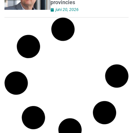
provincies
juni 20, 2026
Nieuwe ondertekenaars van de
Code
juni 20, 2026
Helpende hand voor kleine
bedrijven bij naleven AVG-wet
juni 19, 2026
Nieuwe richtlijnen voor
bedrijven met betrekking tot
afvalwater
juni 19, 2026
SieV zet verantwoordelijk
marktgedrag krachtig op de
agenda
juni 19, 2026