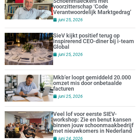
Schoenmaeckers met
voorzitterschap ‘Code
Verantwoordelijk Marktgedrag’
juni 25, 2026
SieV kijkt positief terug op
inspirerend CEO-diner bij i-team
Global
juni 25, 2026
Mkb’er loopt gemiddeld 20.000
omzet mis door onbetaalde
facturen
juni 25, 2026
Veel lof voor eerste SIEV-
workshop: Zie en benut kansen
binnen jouw schoonmaakbedrijf
met nieuwkomers in Nederland
juni 24, 2026