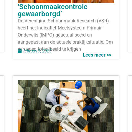
‘Schoonmaakcontrole
gewaarborgd’
De Vereniging Schoonmaak Research (VSR)
heeft het Indicatief Meetsysteem Primair
Onderwijs (IMPO) geactualiseerd en
aangepast aan de actuele praktijksituatie. Om
een goed totaalbeeld te krijgen
februari 7, 2025
Lees meer >>