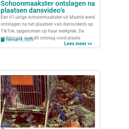
Schoonmaakster ontslagen na
plaatsen dansvideo’s
Een 61-jarige schoonmaakster uit Madrid werd
ontslagen na het plaatsen van dansvideo’s op
TikTok, opgenomen op haar werkplek. De
rechtszaak over dit ontslag vond plaats
februari 6, 2025
Lees meer >>