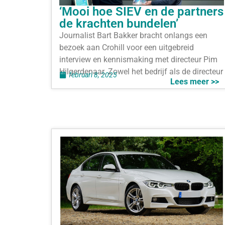
‘Mooi hoe SIEV en de partners
de krachten bundelen’
Journalist Bart Bakker bracht onlangs een
bezoek aan Crohill voor een uitgebreid
interview en kennismaking met directeur Pim
Hilgerdenaar. Zowel het bedrijf als de directeur
februari 8, 2025
Lees meer >>