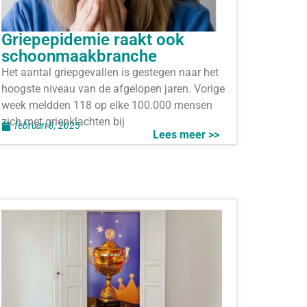
Griepepidemie raakt ook
schoonmaakbranche
Het aantal griepgevallen is gestegen naar het
hoogste niveau van de afgelopen jaren. Vorige
week meldden 118 op elke 100.000 mensen
zich met griepklachten bij
februari 8, 2025
Lees meer >>