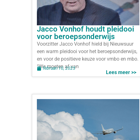
Jacco Vonhof houdt pleidooi
voor beroepsonderwijs
Voorzitter Jacco Vonhof hield bij Nieuwsuur
een warm pleidooi voor het beroepsonderwijs,
en voor de positieve keuze voor vmbo en mbo.
“We moeten af van
februari 10, 2025
Lees meer >>