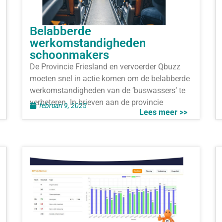
Belabberde
werkomstandigheden
schoonmakers
De Provincie Friesland en vervoerder Qbuzz
moeten snel in actie komen om de belabberde
werkomstandigheden van de ‘buswassers’ te
verbeteren. In brieven aan de provincie
februari 9, 2025
Lees meer >>