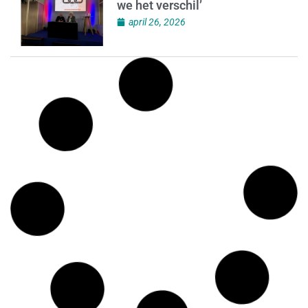
we het verschil’
april 26, 2026
Onderzoek 2026: welke
zakelijke dienstverlener maakt
het verschil?
april 26, 2026
SIEV-bestuurslid Bahri Erdogan
bij Rood& Witte Mannen &
Vrouwen diner
april 25, 2026
MKB geeft signaal aan kabinet:
‘er is meer nodig’
april 25, 2026
SIEV-relatie Trust and Law
Incassoservices speciaal gericht