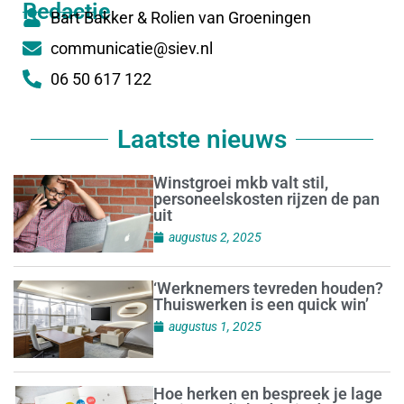
Redactie
Bart Bakker & Rolien van Groeningen
communicatie@siev.nl
06 50 617 122
Laatste nieuws
Winstgroei mkb valt stil,
personeelskosten rijzen de pan
uit
augustus 2, 2025
‘Werknemers tevreden houden?
Thuiswerken is een quick win’
augustus 1, 2025
Hoe herken en bespreek je lage