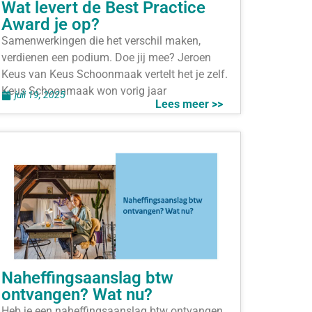
Wat levert de Best Practice
Award je op?
Samenwerkingen die het verschil maken,
verdienen een podium. Doe jij mee? Jeroen
Keus van Keus Schoonmaak vertelt het je zelf.
Keus Schoonmaak won vorig jaar
juli 19, 2025
Lees meer >>
Naheffingsaanslag btw
ontvangen? Wat nu?
Heb je een naheffingsaanslag btw ontvangen,