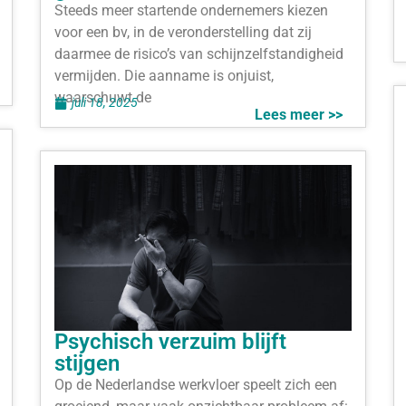
Steeds meer startende ondernemers kiezen
voor een bv, in de veronderstelling dat zij
daarmee de risico’s van schijnzelfstandigheid
vermijden. Die aanname is onjuist,
waarschuwt de
juli 18, 2025
Lees meer >>
Psychisch verzuim blijft
stijgen
Op de Nederlandse werkvloer speelt zich een