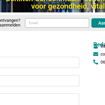
voor gezondheid, vitali
ontvangen?
Aa
p aanmelden
Reda
Ba
co
06