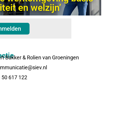
teit en welzijn’
nmelden
ctie
rt Bakker & Rolien van Groeningen
mmunicatie@siev.nl
 50 617 122