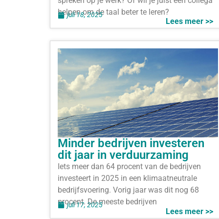
spreken op je werk? Of wil je juist een collega
helpen om de taal beter te leren?
juli 18, 2025
Lees meer >>
Minder bedrijven investeren
dit jaar in verduurzaming
Iets meer dan 64 procent van de bedrijven
investeert in 2025 in een klimaatneutrale
bedrijfsvoering. Vorig jaar was dit nog 68
procent. De meeste bedrijven
juli 17, 2025
Lees meer >>