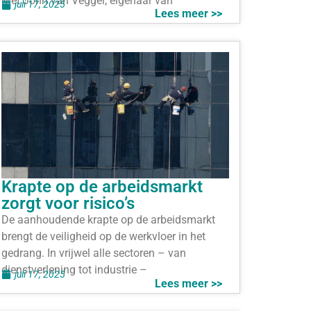
met John van Veggel, eigenaar van
juli 17, 2025
Lees meer >>
Krapte op de arbeidsmarkt
zorgt voor risico’s
De aanhoudende krapte op de arbeidsmarkt
brengt de veiligheid op de werkvloer in het
gedrang. In vrijwel alle sectoren – van
dienstverlening tot industrie –
juli 17, 2025
Lees meer >>