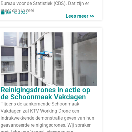
Bureau voor de Statistiek (CBS). Dat zijn er
meer dan in mei
juli 18, 2025
Lees meer >>
Reinigingsdrones in actie op
de Schoonmaak Vakdagen
Tijdens de aankomende Schoonmaak
Vakdagen zal KTV Working Drone een
indrukwekkende demonstratie geven van hun
geavanceerde reinigingsdrones. Wij spraken