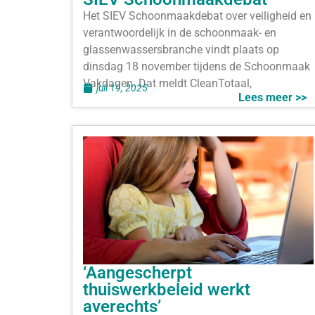
Het SIEV Schoonmaakdebat over veiligheid en
verantwoordelijk in de schoonmaak- en
glassenwassersbranche vindt plaats op
dinsdag 18 november tijdens de Schoonmaak
Vakdagen. Dat meldt CleanTotaal,
juli 19, 2025
Lees meer >>
‘Aangescherpt
thuiswerkbeleid werkt
averechts’