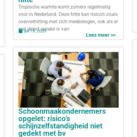
Tropische warmte komt zomers regelmatig
voor in Nederland. Deze hitte kan risico’s zoals
oververhitting met zich meebrengen, ook als er
niet direct sprake is van
juli 19, 2025
Lees meer >>
Schoonmaakondernemers
opgelet: risico’s
schijnzelfstandigheid niet
gedekt met bv