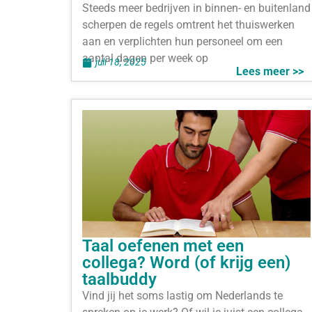
Steeds meer bedrijven in binnen- en buitenland
scherpen de regels omtrent het thuiswerken
aan en verplichten hun personeel om een
aantal dagen per week op
juli 18, 2025
Lees meer >>
Taal oefenen met een
collega? Word (of krijg een)
taalbuddy
Vind jij het soms lastig om Nederlands te