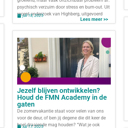
groeiend, maar vaak onzichtbaar probleem af:
psychisch verzuim door stress en burn-out. Uit
recent onderzoek van Highberg, uitgevoerd
juli 18, 2025
Lees meer >>
Jezelf blijven ontwikkelen?
Houd de FMN Academy in de
gaten
De zomervakantie staat voor velen van ons
voor de deur, of ben jij degene die dit keer de
boel draaiende mag houden? “Wat je ook
juli 17, 2025