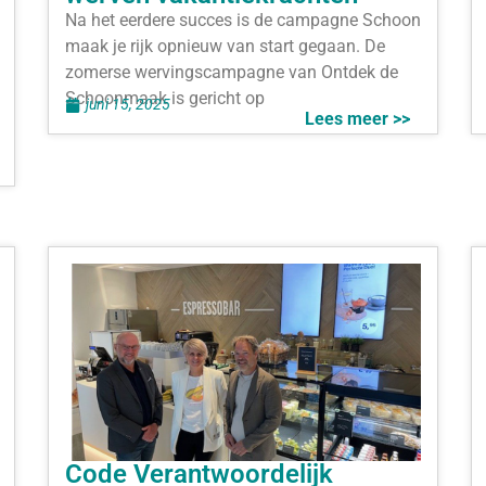
Na het eerdere succes is de campagne Schoon
maak je rijk opnieuw van start gegaan. De
zomerse wervingscampagne van Ontdek de
Schoonmaak is gericht op
juni 15, 2025
Lees meer >>
Code Verantwoordelijk