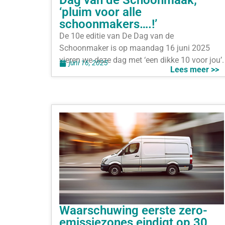
Dag van de Schoonmaak;
‘pluim voor alle
schoonmakers….!’
De 10e editie van De Dag van de
Schoonmaker is op maandag 16 juni 2025
vieren we deze dag met ‘een dikke 10 voor jou’.
juni 16, 2025
Lees meer >>
Waarschuwing eerste zero-
emissiezones eindigt op 30