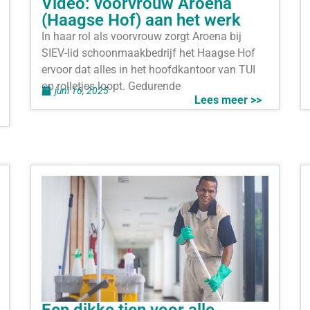
Video: voorvrouw Aroena
(Haagse Hof) aan het werk
In haar rol als voorvrouw zorgt Aroena bij
SIEV-lid schoonmaakbedrijf het Haagse Hof
ervoor dat alles in het hoofdkantoor van TUI
op rolletjes loopt. Gedurende
juni 16, 2025
Lees meer >>