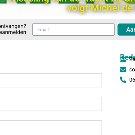
volgt Michel de
ontvangen?
Aa
p aanmelden
Reda
Ba
co
06