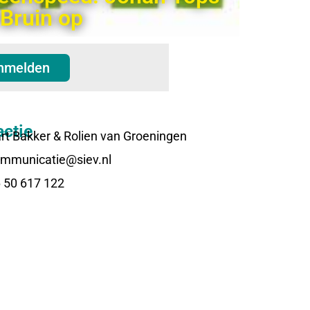
 Bruin op
nmelden
ctie
rt Bakker & Rolien van Groeningen
mmunicatie@siev.nl
 50 617 122