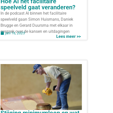
Hoe AI het facilitaire
speelveld gaat veranderen?
In de podcast AI binnen het facilitaire
speelveld gaan Simon Huismans, Daniek
Brugge en Gerard Duursma met elkaar in
gesprek over de kansen en uitdagingen
juni 16, 2025
Lees meer >>