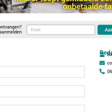
onbetaalde f
ontvangen?
Aa
p aanmelden
Reda
Ba
co
06