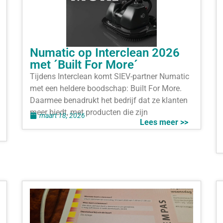
Numatic op Interclean 2026
met ´Built For More´
Tijdens Interclean komt SIEV-partner Numatic
met een heldere boodschap: Built For More.
Daarmee benadrukt het bedrijf dat ze klanten
meer biedt, met producten die zijn
maart 18, 2026
Lees meer >>