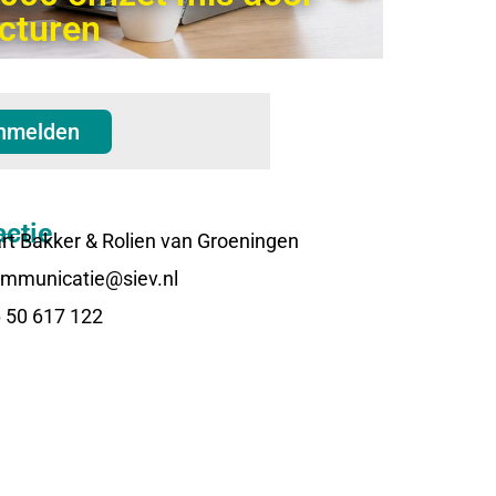
acturen
k
nmelden
ctie
rt Bakker & Rolien van Groeningen
mmunicatie@siev.nl
 50 617 122