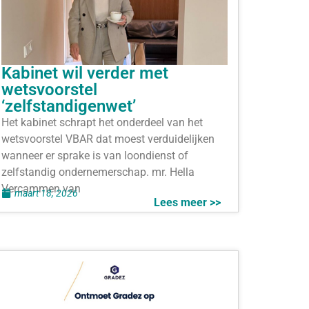
Kabinet wil verder met
wetsvoorstel
‘zelfstandigenwet’
Het kabinet schrapt het onderdeel van het
wetsvoorstel VBAR dat moest verduidelijken
wanneer er sprake is van loondienst of
zelfstandig ondernemerschap. mr. Hella
Vercammen van
maart 18, 2026
Lees meer >>