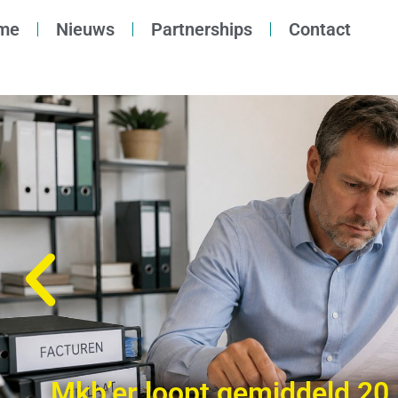
me
Nieuws
Partnerships
Contact
Mkb’er loopt gemiddeld 20