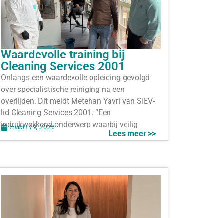
Waardevolle training bij
Cleaning Services 2001
Onlangs een waardevolle opleiding gevolgd
over specialistische reiniging na een
overlijden. Dit meldt Metehan Yavri van SIEV-
lid Cleaning Services 2001. “Een
indrukwekkend onderwerp waarbij veilig
maart 19, 2026
Lees meer >>