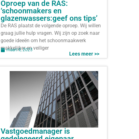
Oproep van de RAS:
‘schoonmakers en
glazenwassers:geef ons tips’
De RAS plaatst de volgende oproep. Wij willen
graag jullie hulp vragen. Wij zijn op zoek naar
goede ideeën om het schoonmaakwerk
makkelijker en veiliger
maart 9, 2025
Lees meer >>
Vastgoedmanager is
gedelegeerd eigenaar