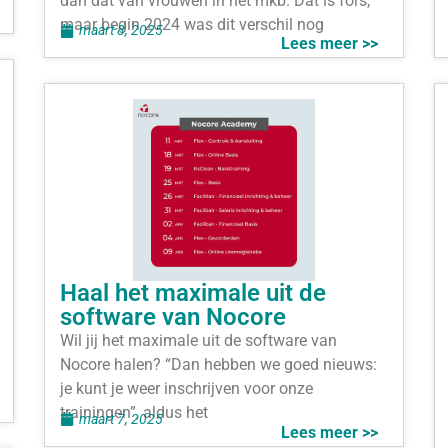
dan dat van vrouwen in het mkb. Dat is fors,
maar begin 2024 was dit verschil nog
maart 8, 2025
Lees meer >>
Haal het maximale uit de
software van Nocore
Wil jij het maximale uit de software van
Nocore halen? “Dan hebben we goed nieuws:
je kunt je weer inschrijven voor onze
trainingen”, aldus het
maart 7, 2025
Lees meer >>