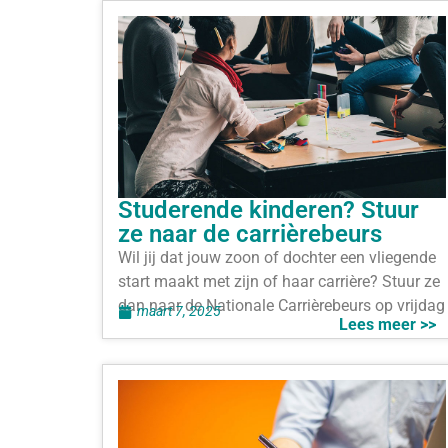
Studerende kinderen? Stuur
ze naar de carrièrebeurs
Wil jij dat jouw zoon of dochter een vliegende
start maakt met zijn of haar carrière? Stuur ze
dan naar de Nationale Carrièrebeurs op vrijdag
maart 7, 2025
Lees meer >>