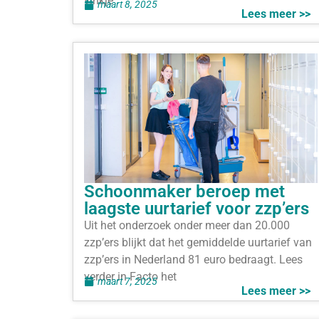
vinkje
maart 8, 2025
Lees meer >>
Schoonmaker beroep met
laagste uurtarief voor zzp’ers
Uit het onderzoek onder meer dan 20.000
zzp’ers blijkt dat het gemiddelde uurtarief van
zzp’ers in Nederland 81 euro bedraagt. Lees
verder in Facto het
maart 7, 2025
Lees meer >>