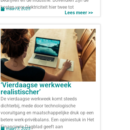
bedrijven en de industrie. Bovendien zijn de
kosten voor elektriciteit hier twee tot
maart 8, 2025
Lees meer >>
‘Vierdaagse werkweek
realistischer’
De vierdaagse werkweek komt steeds
dichterbij, mede door technologische
vooruitgang en maatschappelijke druk op een
betere werk-privébalans. Een opiniestuk in Het
Financieele Dagblad geeft aan
maart 7, 2025