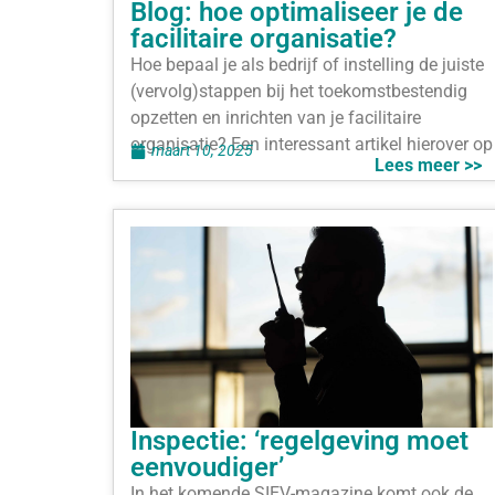
Blog: hoe optimaliseer je de
facilitaire organisatie?
Hoe bepaal je als bedrijf of instelling de juiste
(vervolg)stappen bij het toekomstbestendig
opzetten en inrichten van je facilitaire
organisatie? Een interessant artikel hierover op
maart 10, 2025
Lees meer >>
Inspectie: ‘regelgeving moet
eenvoudiger’
In het komende SIEV-magazine komt ook de