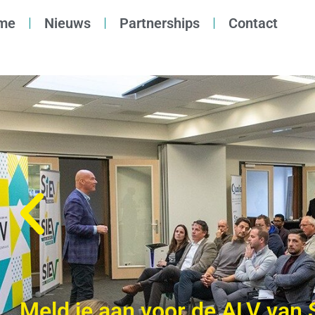
me
Nieuws
Partnerships
Contact
Meld je aan voor de ALV van S