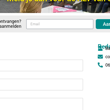
ontvangen?
Aa
p aanmelden
Reda
Ba
co
06