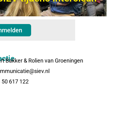
nmelden
ctie
rt Bakker & Rolien van Groeningen
mmunicatie@siev.nl
 50 617 122