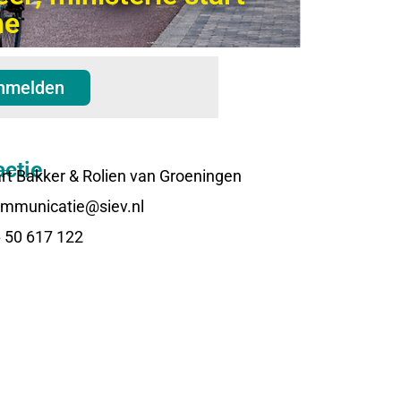
ne
nmelden
ctie
rt Bakker & Rolien van Groeningen
mmunicatie@siev.nl
 50 617 122