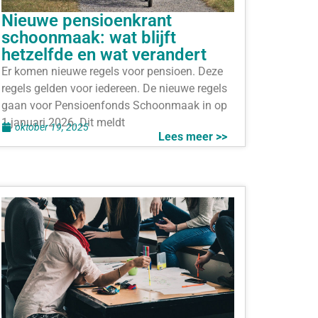
Nieuwe pensioenkrant
schoonmaak: wat blijft
hetzelfde en wat verandert
Er komen nieuwe regels voor pensioen. Deze
regels gelden voor iedereen. De nieuwe regels
gaan voor Pensioenfonds Schoonmaak in op
1 januari 2026. Dit meldt
oktober 19, 2025
Lees meer >>