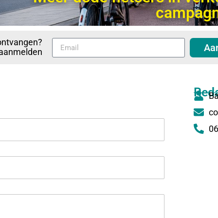
campag
ontvangen?
Aa
p aanmelden
Reda
Ba
co
06