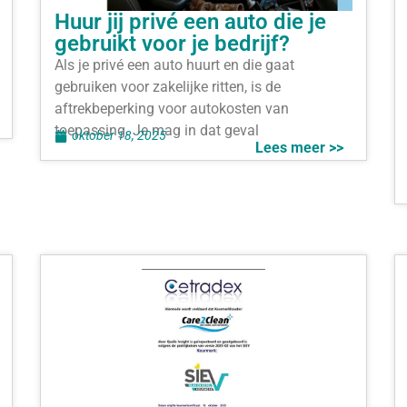
Huur jij privé een auto die je
gebruikt voor je bedrijf?
Als je privé een auto huurt en die gaat
gebruiken voor zakelijke ritten, is de
aftrekbeperking voor autokosten van
toepassing. Je mag in dat geval
oktober 18, 2025
Lees meer >>