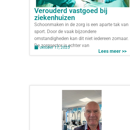
Verouderd vastgoed bij
ziekenhuizen
Schoonmaken in de zorg is een aparte tak van
sport. Door de vaak bijzondere
omstandigheden kan dit niet iedereen zomaar.
De zorgsector is echter van
oktober 17, 2025
Lees meer >>