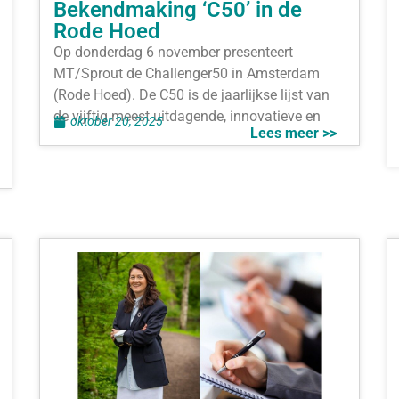
Bekendmaking ‘C50’ in de
Rode Hoed
Op donderdag 6 november presenteert
MT/Sprout de Challenger50 in Amsterdam
(Rode Hoed). De C50 is de jaarlijkse lijst van
de vijftig meest uitdagende, innovatieve en
oktober 20, 2025
Lees meer >>