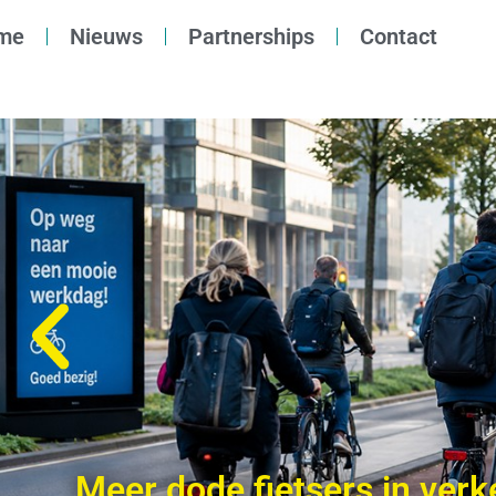
me
Nieuws
Partnerships
Contact
Meer dode fietsers in verke