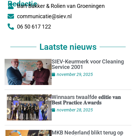
Redactie
Bart Bakker & Rolien van Groeningen
communicatie@siev.nl
06 50 617 122
Laatste nieuws
SIEV-Keurmerk voor Cleaning
Service 2001
november 29, 2025
Winnaars twaalfde 𝐞𝐝𝐢𝐭𝐢𝐞 𝐯𝐚𝐧
𝐁𝐞𝐬𝐭 𝐏𝐫𝐚𝐜𝐭𝐢𝐜𝐞 𝐀𝐰𝐚𝐫𝐝𝐬
november 28, 2025
MKB Nederland blikt terug op